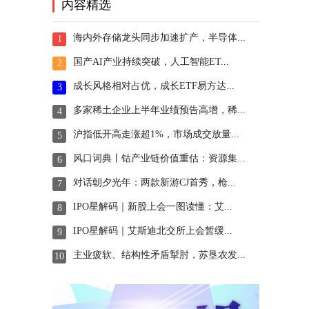
内容精选
海内外存储龙头同步加速扩产，半导体...
1
国产AI产业持续突破，人工智能ET...
2
成长风格相对占优，成长ETF易方达...
3
多家稀土企业上半年业绩预告高增，稀...
4
沪指低开高走涨超1%，市场成交放量...
5
风口词典丨钴产业链价值重估：资源集...
6
对话朝夕光年：两款新游CJ首秀，枪...
7
IPO星解码｜新股上会一图读懂：艾...
8
IPO星解码｜艾斯迪北交所上会暂缓...
9
主业疲软、结构性矛盾掣肘，苏垦农发...
10