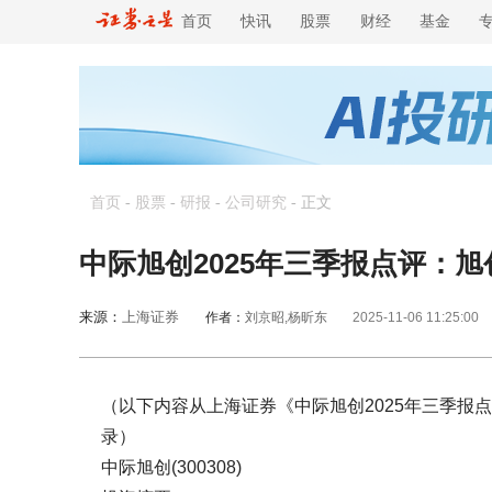
首页
快讯
股票
财经
基金
首页
-
股票
-
研报
-
公司研究
-
正文
中际旭创2025年三季报点评：
来源：
上海证券
作者：
刘京昭,杨昕东
2025-11-06 11:25:00
（以下内容从上海证券《中际旭创2025年三季报
录）
中际旭创(300308)