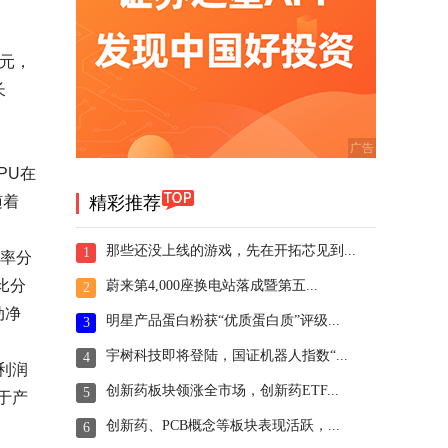
亿元，
长
PU在
随着
精彩推荐
那些还没上线的游戏，先在开拓芯见到...
1
用率分
同比分
蔚来第4,000座换电站落成暨第五...
2
动净
明星产品蛋白粉获“优质蛋白质”评级...
3
宇树科技即将登陆，国证机器人指数“...
4
利润
创新药板块领涨全市场，创新药ETF...
5
于产
创新药、PCB概念等板块表现活跃，...
6