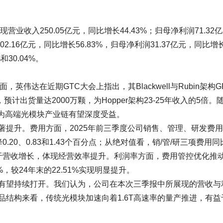
业收入250.05亿元，同比增长44.43%；归母净利润71.32
2.16亿元，同比增长56.83%，归母净利润31.37亿元，同比增
和30.04%。
伟达在近期GTC大会上指出，其Blackwell与Rubin架构G
，预计出货量达2000万颗，为Hopper架构23-25年收入的5倍。
认为高端光模块产业链有望深度受益。
著提升。费用方面，2025年前三季度公司销售、管理、研发费
下降0.20、0.83和1.43个百分点；从绝对值看，销/管/研三项费用
均显著低于营收增长，体现经营效率提升。利润率方面，费用管控优化推
%，较24年末的22.51%实现明显提升。
有望持续打开。我们认为，公司在本次三季报中所展现的营收与
结构来看，传统光模块加速向着1.6T高速率的量产推进，有益