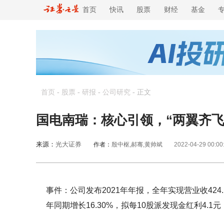
首页
快讯
股票
财经
基金
首页
-
股票
-
研报
-
公司研究
-
正文
国电南瑞：核心引领，“两翼齐飞
来源：
光大证券
作者：
殷中枢,郝骞,黄帅斌
2022-04-29 00:00
事件：公司发布2021年年报，全年实现营业收424.
年同期增长16.30%，拟每10股派发现金红利4.