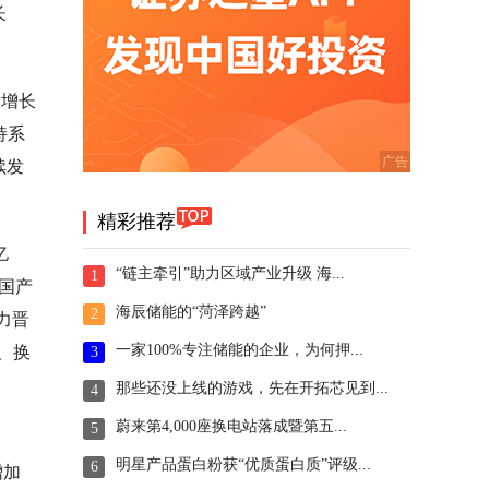
长
比增长
持系
续发
精彩推荐
亿
“链主牵引”助力区域产业升级 海...
1
全国产
海辰储能的“菏泽跨越”
2
力晋
一家100%专注储能的企业，为何押...
、换
3
那些还没上线的游戏，先在开拓芯见到...
4
蔚来第4,000座换电站落成暨第五...
5
明星产品蛋白粉获“优质蛋白质”评级...
6
增加