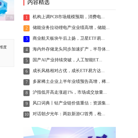
内容精选
机构上调PCB市场规模预期，消费电...
1
广告
储能业务拉动锂电产业业绩高增，储能...
2
商业航天板块午后上扬，卫星ETF易...
3
维度
海内外存储龙头同步加速扩产，半导体...
4
国产AI产业持续突破，人工智能ET...
5
成长风格相对占优，成长ETF易方达...
6
多家稀土企业上半年业绩预告高增，稀...
7
沪指低开高走涨超1%，市场成交放量...
8
风口词典丨钴产业链价值重估：资源集...
9
对话朝夕光年：两款新游CJ首秀，枪...
10