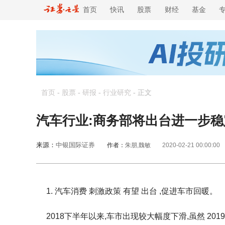
首页
快讯
股票
财经
基金
首页
-
股票
-
研报
-
行业研究
-
正文
汽车行业:商务部将出台进一步稳
来源：
中银国际证券
作者：
朱朋,魏敏
2020-02-21 00:00:00
1. 汽车消费 刺激政策 有望 出台 ,促进车市回暖。
2018下半年以来,车市出现较大幅度下滑,虽然 2