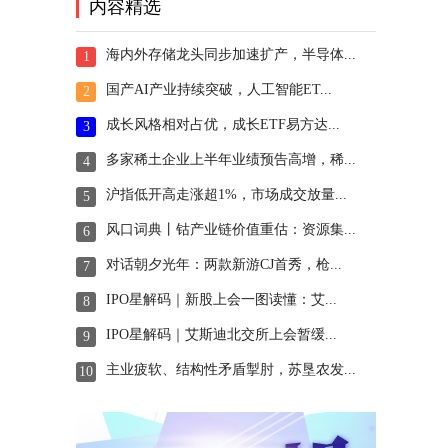
内容精选
海内外存储龙头同步加速扩产，半导体...
1
国产AI产业持续突破，人工智能ET...
2
成长风格相对占优，成长ETF易方达...
3
多家稀土企业上半年业绩预告高增，稀...
4
沪指低开高走涨超1%，市场成交放量...
5
风口词典丨钴产业链价值重估：资源集...
6
对话朝夕光年：两款新游CJ首秀，枪...
7
IPO星解码｜新股上会一图读懂：艾...
8
IPO星解码｜艾斯迪北交所上会暂缓...
9
主业疲软、结构性矛盾掣肘，苏垦农发...
10