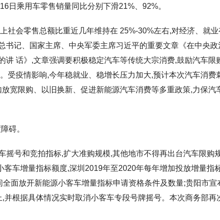
1-16日乘用车零售销量同比分别下滑21%、92%。
社会零售总额比重近几年维持在 25%-30%左右,对经济、就业
总书记、国家主席、中央军委主席习近平的重要文章《在中央政
讲 话》,文章强调要积极稳定汽车等传统大宗消费,鼓励汽车限
。受疫情影响,今年稳就业、稳增长压力加大,预计本次汽车消费
如放宽限购、以旧换新、促进新能源汽车消费等多重政策,力保汽
度障碍。
汽车摇号和竞拍指标,扩大准购规模,其他地市不得再出台汽车限购规
个中小客车增量指标额度,深圳2019年至2020年每年增加投放增量指标
月 31日期间全面放开新能源小客车增量指标申请资格条件及数量;贵阳市宣
万个以上,并根据具体情况实时取消小客车专段号牌摇号。本次商务部再