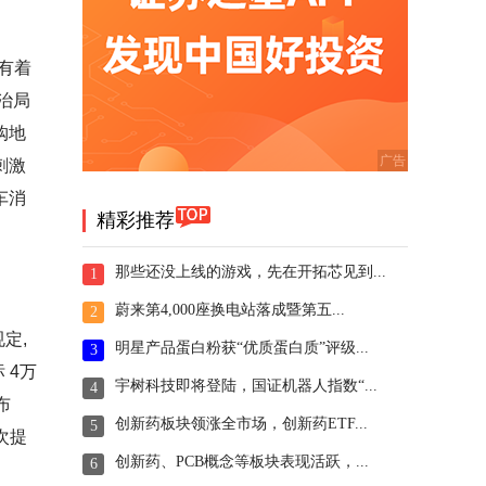
有着
治局
购地
刺激
车消
精彩推荐
那些还没上线的游戏，先在开拓芯见到...
1
蔚来第4,000座换电站落成暨第五...
2
定,
明星产品蛋白粉获“优质蛋白质”评级...
3
 4万
宇树科技即将登陆，国证机器人指数“...
4
布
创新药板块领涨全市场，创新药ETF...
5
次提
创新药、PCB概念等板块表现活跃，...
6