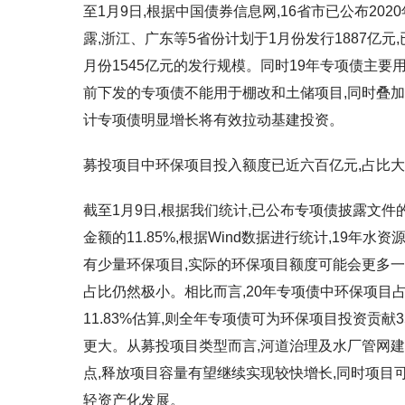
至1月9日,根据中国债券信息网,16省市已公布20
露,浙江、广东等5省份计划于1月份发行1887亿元
月份1545亿元的发行规模。同时19年专项债主要用
前下发的专项债不能用于棚改和土储项目,同时叠加
计专项债明显增长将有效拉动基建投资。
募投项目中环保项目投入额度已近六百亿元,占比
截至1月9日,根据我们统计,已公布专项债披露文件
金额的11.85%,根据Wind数据进行统计,19
有少量环保项目,实际的环保项目额度可能会更多一
占比仍然极小。相比而言,20年专项债中环保项目占
11.83%估算,则全年专项债可为环保项目投资贡献
更大。从募投项目类型而言,河道治理及水厂管网建
点,释放项目容量有望继续实现较快增长,同时项目
轻资产化发展。