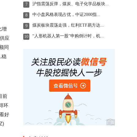
沪指震荡反弹，煤炭、电子化学品板块...
7
中小盘风格表现占优，中证2000指...
8
煤炭板块震荡走强，红利ETF易方达...
9
比增
“人形机器人第一股”申购倒计时，机...
10
及供应
资额同
,稳
目前
得环
,看好
)