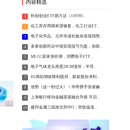
内容精选
科创创业ETF易方达（159781...
1
化工库存周期有望修复，化工行业ET...
2
电子化学品、元件等成长板块表现强势...
3
多家创新药企中报实现扭亏为盈，创新...
4
MLCC迎来涨价潮，消费电子ETF...
5
电子气体龙头再度20CM涨停，半导...
6
H1再陷增收降利困局，新泉股份净利...
7
借势《这一秒过火》！华帝携手张凌赫...
8
上海银行移动金融渠道融合升级 开启...
9
广告
建邦金属三战港交所IPO：营收猛涨...
10