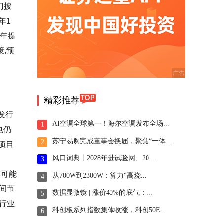
门披
年1
0年提
,预
精彩推荐
发行
AI空调全球第一！海尔空调发布全场...
1
也仍
苏宁易购完成董事会换届，聚焦“一体...
2
项目
风口词典丨2028年进试验网、20...
3
模可能
从700W到2300W：算力"高烧...
4
间节
数据显微镜 | 涨价40%的底气：...
5
于行业
科创板系列指数集体收涨，科创50E...
6