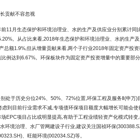
增长贡献不容忽视
9年前11月生态保护和环境治理业、水的生产及供应业分别累计同
速5.20%。从占比来看,2018年生态保护和环境治理业、水的生产
产总额1.9%,但从增量贡献来看,两个子行业2018年固定资产投
值比例达到6.67%。环保板块作为固定资产投资增量中的重要部分
处于历史分位24%、50%、72%位置,环保工程及服务Ⅱ(申万)
位,考虑到目前行业需求不减,专项债环保项目额度大幅增长可能会使
市场EPC项目占比或明显提高,有助于工程业绩轻资产化模式转变
境治理、水厂管网建设子行业,建议关注国祯环保(300388.SZ
.SH)、旺能环境(002034.SZ)等。