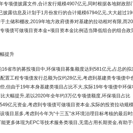
20年专项债披露文件,合计发行规模4907亿元,同时根据各地财政部
,已披露信息及计划于1月份发行的合计规模6794亿元,大大超过19
于土储和棚改,2019年地方政府债券对基建的拉动相对有限,而2
专项债可做项目资本金+项目资本金比例适当降低组合的组合政策
大幅提升
的16省市的募投项目中,环保项目募集额度达到581亿元,占总的拟
年水资源配置工程专项债发行总额为仅约28亿元,考虑到基建类专项债中
些,但由于19年本身基建类项目占比不大,实际19年专项债中环保
比大幅提升,若以2020年全年约3万亿专项债额度,环保项目占比
3549亿元资金,考虑到专项债可做项目资本金,实际的投资拉动规
设项目居多,考虑到今年为“十三五”水环境治理目标考核的最后时
可能更多体现为EPC等技术服务类项目,无需占用长期资金,有助