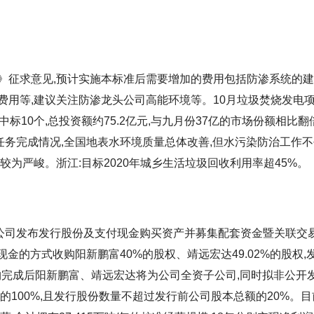
》征求意见,预计实施本标准后需要增加的费用包括防渗系统的
费用等,建议关注防渗龙头公司高能环境等。10月垃圾焚烧发电
标10个,总投资额约75.2亿元,与九月份37亿的市场份额相比翻
标任务完成情况,全国地表水环境质量总体改善,但水污染防治工作
为严峻。浙江:目标2020年城乡生活垃圾回收利用率超45%。
复牌。公司发布发行股份及支付现金购买资产并募集配套资金暨关联交
金的方式收购阳新鹏富40%的股权、靖远宏达49.02%的股权,
股),收购完成后阳新鹏富、靖远宏达将为公司全资子公司,同时拟非公开
的100%,且发行股份数量不超过发行前公司股本总额的20%。目