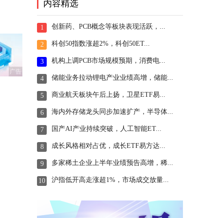
内容精选
创新药、PCB概念等板块表现活跃，...
1
科创50指数涨超2%，科创50ET...
2
机构上调PCB市场规模预期，消费电...
3
广告
储能业务拉动锂电产业业绩高增，储能...
4
商业航天板块午后上扬，卫星ETF易...
5
海内外存储龙头同步加速扩产，半导体...
6
国产AI产业持续突破，人工智能ET...
7
成长风格相对占优，成长ETF易方达...
8
多家稀土企业上半年业绩预告高增，稀...
9
沪指低开高走涨超1%，市场成交放量...
10