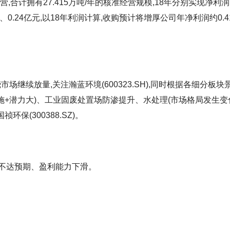
合计拥有27.415万吨/年的核准经营规模,18年分别实现净利润
28、0.24亿元,以18年利润计算,收购预计将增厚公司年净利润约0.4
场继续放量,关注瀚蓝环境(600323.SH),同时根据各细分板块
实施+潜力大)、工业固废处置场防渗提升、水处理(市场格局发生变
祯环保(300388.SZ)。
不达预期、盈利能力下滑。