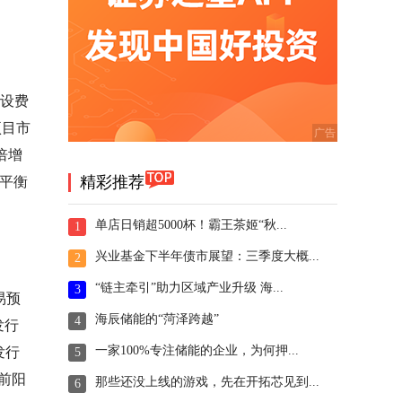
建设费
项目市
倍增
精彩推荐
不平衡
单店日销超5000杯！霸王茶姬“秋...
1
兴业基金下半年债市展望：三季度大概...
2
“链主牵引”助力区域产业升级 海...
3
易预
海辰储能的“菏泽跨越”
4
发行
一家100%专注储能的企业，为何押...
发行
5
前阳
那些还没上线的游戏，先在开拓芯见到...
6