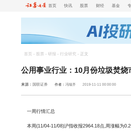
首页
快讯
股票
财经
基金
首页
-
股票
-
研报
-
行业研究
-
正文
公用事业行业：10月份垃圾焚
来源：
国联证券
作者：
冯瑞齐
2019-11-11 00:00:00
一周行情汇总
本周(11/04-11/08)沪指收报2964.18点,周涨