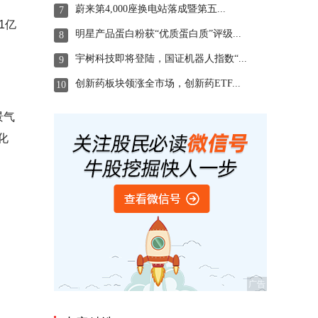
蔚来第4,000座换电站落成暨第五...
7
1亿
明星产品蛋白粉获“优质蛋白质”评级...
8
宇树科技即将登陆，国证机器人指数“...
9
创新药板块领涨全市场，创新药ETF...
10
景气
化