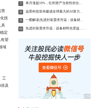
单月涨超10%，红利资产当前性价比...
7
运营
远景科技宣布建成全球最大的AI算力...
8
净化技
一图解读|先进封装需求升温：设备材...
9
,具
先进封装需求升温：设备材料先受益，...
10
质稳定
,有望
领域
、工
6倍及