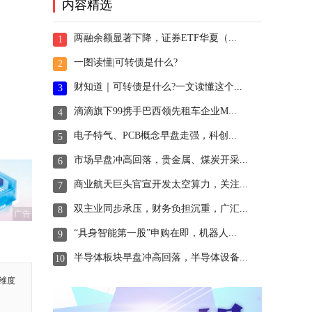
内容精选
两融余额显著下降，证券ETF华夏（...
1
一图读懂|可转债是什么?
2
财知道｜可转债是什么?一文读懂这个...
3
滴滴旗下99携手巴西领先租车企业M...
4
电子特气、PCB概念早盘走强，科创...
5
市场早盘冲高回落，贵金属、煤炭开采...
6
商业航天巨头官宣开发太空算力，关注...
7
双主业同步承压，财务负担沉重，广汇...
8
广告
“具身智能第一股”申购在即，机器人...
9
半导体板块早盘冲高回落，半导体设备...
10
维度