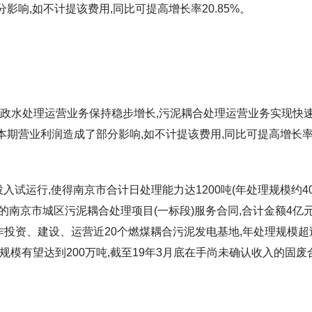
分影响,如不计提该费用,同比可提高增长率20.85%。
市政水处理运营业务保持稳步增长,污泥耦合处理运营业务实现快
,对本期营业利润造成了部分影响,如不计提该费用,同比可提高增长
投入试运行,使得南京市合计日处理能力达1200吨(年处理规模约4
日的南京市城区污泥耦合处理项目(一标段)服务合同,合计金额4亿
作投资、建设、运营近20个燃煤耦合污泥发电基地,年处理规模超
理规模有望达到200万吨,截至19年3月底在手尚未确认收入的固废