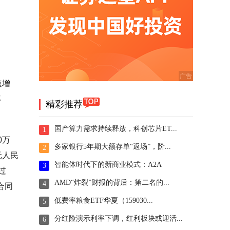
速增
率
精彩推荐
国产算力需求持续释放，科创芯片ET...
1
0万
多家银行5年期大额存单“返场”，阶...
2
元人民
智能体时代下的新商业模式：A2A
3
过
AMD“炸裂”财报的背后：第二名的...
4
合同
低费率粮食ETF华夏（159030...
5
分红险演示利率下调，红利板块或迎活...
6