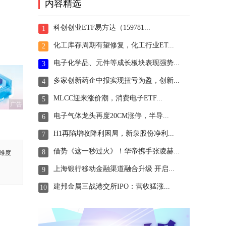
内容精选
科创创业ETF易方达（159781...
1
化工库存周期有望修复，化工行业ET...
2
电子化学品、元件等成长板块表现强势...
3
多家创新药企中报实现扭亏为盈，创新...
4
MLCC迎来涨价潮，消费电子ETF...
5
广告
电子气体龙头再度20CM涨停，半导...
6
H1再陷增收降利困局，新泉股份净利...
7
借势《这一秒过火》！华帝携手张凌赫...
8
维度
上海银行移动金融渠道融合升级 开启...
9
建邦金属三战港交所IPO：营收猛涨...
10