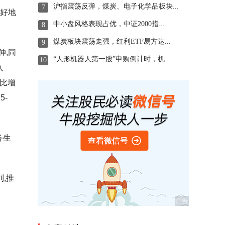
沪指震荡反弹，煤炭、电子化学品板块...
7
更好地
中小盘风格表现占优，中证2000指...
8
煤炭板块震荡走强，红利ETF易方达...
9
伸,同
“人形机器人第一股”申购倒计时，机...
10
入
同比增
5-
务生
,推