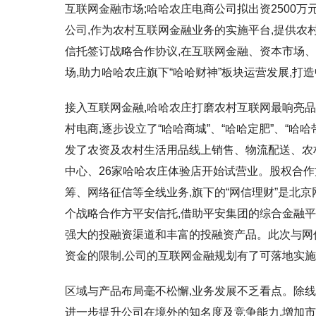
互联网金融市场;哈哈农庄电商公司拟出资2500万
公司,作为农村互联网金融业务的实施平台,提供农
信托签订战略合作协议,在互联网金融、资本市场
场,助力哈哈农庄旗下“哈哈财神”板块运营发展,打
接入互联网金融,哈哈农庄打磨农村互联网最响亮
村电商,逐步设立了“哈哈商城”、“哈哈定肥”、“哈哈带
发了农资及农村生活用品线上销售、物流配送、农
中心、26家哈哈农庄体验店开始试营业。股权合作
筹、网络征信等全线业务,旗下的“网信理财”是北
个战略合作方平安信托,借助平安集团的综合金融平
强大的投融资渠道和丰富的投融资产品。此次与网
资金的限制,公司的互联网金融规划有了可落地实施
区域与产品布局毫不松懈,业务发展不乏看点。除线
进一步提升公司在境外的知名度及竞争能力,增加市场