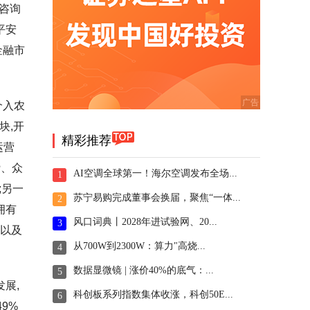
资咨询
平安
金融市
介入农
块,开
精彩推荐
运营
贷、众
AI空调全球第一！海尔空调发布全场...
1
;另一
苏宁易购完成董事会换届，聚焦“一体...
2
拥有
风口词典丨2028年进试验网、20...
3
品以及
从700W到2300W：算力"高烧...
4
数据显微镜 | 涨价40%的底气：...
5
展,
科创板系列指数集体收涨，科创50E...
6
9%