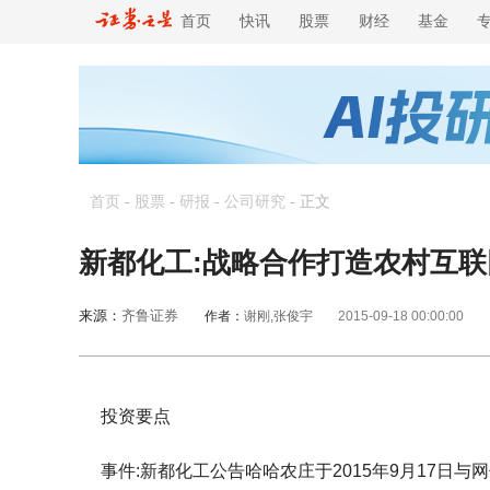
首页
快讯
股票
财经
基金
首页
-
股票
-
研报
-
公司研究
-
正文
新都化工:战略合作打造农村互联
来源：
齐鲁证券
作者：
谢刚,张俊宇
2015-09-18 00:00:00
投资要点
事件:新都化工公告哈哈农庄于2015年9月17日