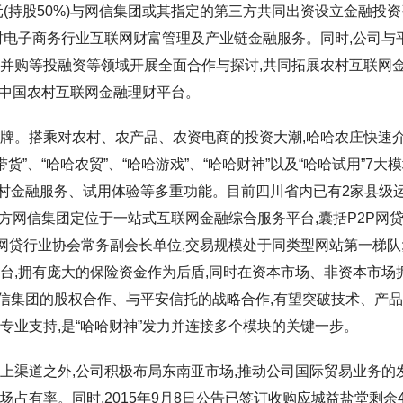
元(持股50%)与网信集团或其指定的第三方共同出资设立金融投
村电子商务行业互联网财富管理及产业链金融服务。同时,公司与
、并购等投融资等领域开展全面合作与探讨,共同拓展农村互联网
造中国农村互联网金融理财平台。
品牌。搭乘对农村、农产品、农资电商的投资大潮,哈哈农庄快速
货”、“哈哈农贸”、“哈哈游戏”、“哈哈财神”以及“哈哈试用”7大模
村金融服务、试用体验等多重功能。目前四川省内已有2家县级
方网信集团定位于一站式互联网金融综合服务平台,囊括P2P网
京网贷行业协会常务副会长单位,交易规模处于同类型网站第一梯队
台,拥有庞大的保险资金作为后盾,同时在资本市场、非资本市场
信集团的股权合作、与平安信托的战略合作,有望突破技术、产
专业支持,是“哈哈财神”发力并连接多个模块的关键一步。
上渠道之外,公司积极布局东南亚市场,推动公司国际贸易业务的发
占有率。同时,2015年9月8日公告已签订收购应城益盐堂剩余4