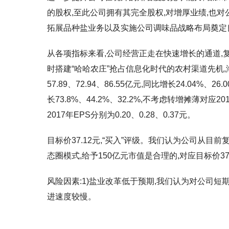
的股权,至此公司拥有其完全股权,对增厚业绩,也
拓展品种盐业务以及实施公司调味品战略布局奠定
从各项指标来看,公司经营正走在快速增长的通道,
时搭建“哈哈农庄”抢占信息化时代的农村渠道先机,海
57.89、72.94、86.55亿元,同比增长24.04%、2
长73.8%、44.2%、32.2%,不考虑转增摊薄对应201
2017年EPS分别为0.20、0.28、0.37元。
目标价37.12元,“买入”评级。我们认为公司从
态圈模式,给予150亿元市值是合理的,对应目标价37.
风险因素:1)盐业改革低于预期,我们认为对公司短
进速度较慢。