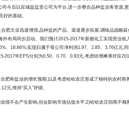
对公司今后以应城益盐堂公司为平台,进一步整合品种盐业务资源,
良好的基础。
复合肥主业迅速增强,品种盐的产品、渠道逐步拓展,调味品战略延
外布局同步启动。我们预计2015-2017年新都化工实现营业收
6.00%、18.66%;实现归属于母公司净利润1.97、2.85、3.76亿元,
5-2017年EPS分别为0.50、0.70、0.93元,考虑转增摊薄对应201
目前复合肥和盐业的增长预期,以及考虑哈哈农庄形成了独特的农村商
12元,维持“买入”评级。
期业绩不会产生影响,但会影响市场估值水平;2)哈哈农庄招商不顺利