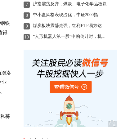
沪指震荡反弹，煤炭、电子化学品板块...
7
中小盘风格表现占优，中证2000指...
8
源钢铁
煤炭板块震荡走强，红利ETF易方达...
9
值得
“人形机器人第一股”申购倒计时，机...
10
南澳洛
企业
月、
资私募