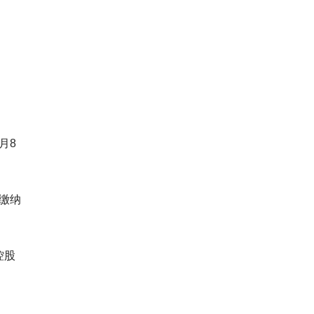
月8
保缴纳
控股