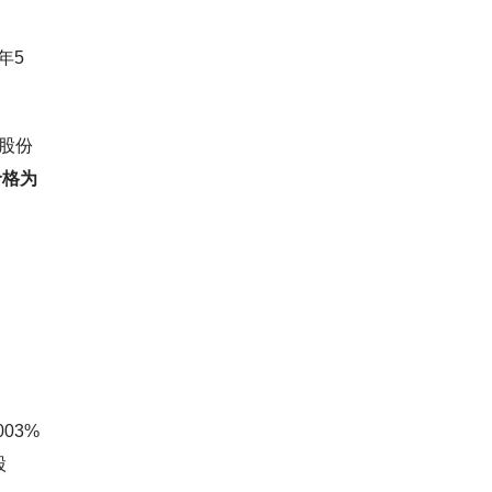
年5
轴股份
价格为
03%
股