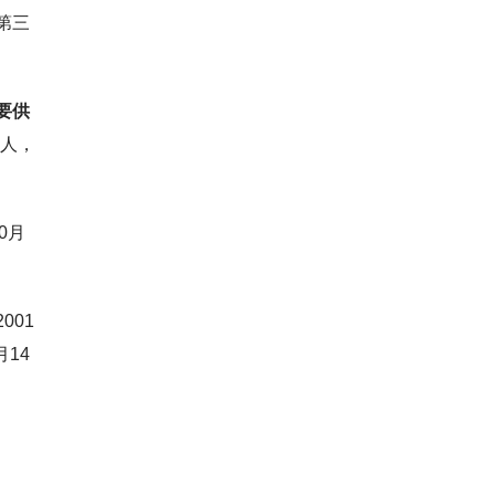
份第三
要供
制人，
0月
001
月14