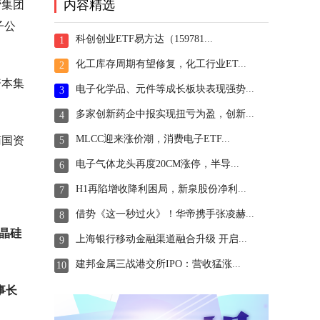
内容精选
营集团
子公
科创创业ETF易方达（159781...
1
化工库存周期有望修复，化工行业ET...
2
资本集
电子化学品、元件等成长板块表现强势...
3
多家创新药企中报实现扭亏为盈，创新...
4
MLCC迎来涨价潮，消费电子ETF...
南国资
5
电子气体龙头再度20CM涨停，半导...
6
H1再陷增收降利困局，新泉股份净利...
7
借势《这一秒过火》！华帝携手张凌赫...
8
晶硅
上海银行移动金融渠道融合升级 开启...
9
建邦金属三战港交所IPO：营收猛涨...
10
事长