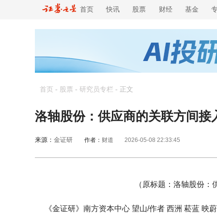
首页
快讯
股票
财经
基金
首页
-
股票
-
研究员专栏
-
正文
洛轴股份：供应商的关联方间接入
来源：
金证研
作者：
财道
2026-05-08 22:33:45
（原标题：洛轴股份：供
《金证研》南方资本中心 望山/作者 西洲 菘蓝 映蔚