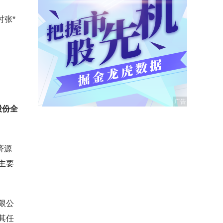
时张*
股份全
济源
，主要
限公
其任