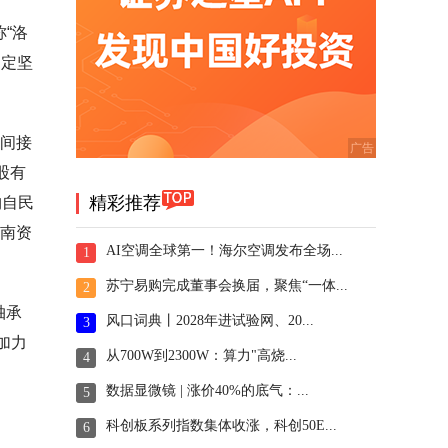
“洛
奠定坚
）间接
股有
精彩推荐
购自民
河南资
AI空调全球第一！海尔空调发布全场...
1
苏宁易购完成董事会换届，聚焦“一体...
2
轴承
风口词典丨2028年进试验网、20...
3
加力
从700W到2300W：算力"高烧...
4
。
数据显微镜 | 涨价40%的底气：...
5
科创板系列指数集体收涨，科创50E...
6