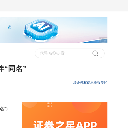
广告
“同名”
涉企侵权信息举报专区
名”）