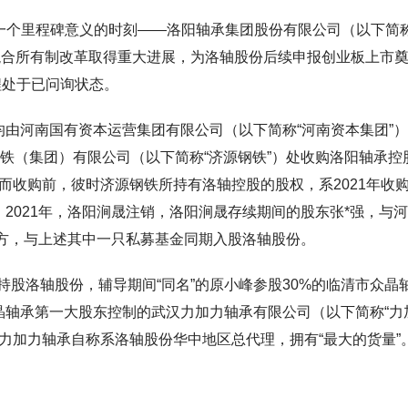
，迎来一个里程碑意义的时刻——洛阳轴承集团股份有限公司（以下简称
混合所有制改革取得重大进展，为洛轴股份后续申报创业板上市
程处于已问询状态。
均由河南国有资本运营集团有限公司（以下简称“河南资本集团”
钢铁（集团）有限公司（以下简称“济源钢铁”）处收购洛阳轴承控
权，而收购前，彼时济源钢铁所持有洛轴控股的股权，系2021年收
。2021年，洛阳涧晟注销，洛阳涧晟存续期间的股东张*强，与
关联方，与上述其中一只私募基金同期入股洛轴股份。
股洛轴股份，辅导期间“同名”的原小峰参股30%的临清市众晶
晶轴承第一大股东控制的武汉力加力轴承有限公司（以下简称“力
一。且力加力轴承自称系洛轴股份华中地区总代理，拥有“最大的货量”