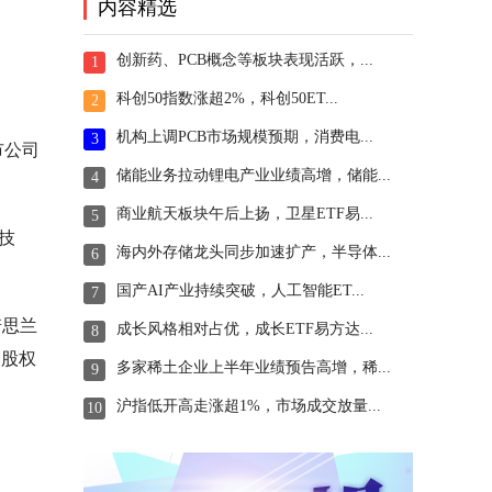
内容精选
创新药、PCB概念等板块表现活跃，...
1
科创50指数涨超2%，科创50ET...
2
机构上调PCB市场规模预期，消费电...
3
市公司
储能业务拉动锂电产业业绩高增，储能...
4
商业航天板块午后上扬，卫星ETF易...
5
技
海内外存储龙头同步加速扩产，半导体...
6
国产AI产业持续突破，人工智能ET...
7
诺思兰
成长风格相对占优，成长ETF易方达...
8
分股权
多家稀土企业上半年业绩预告高增，稀...
9
沪指低开高走涨超1%，市场成交放量...
10