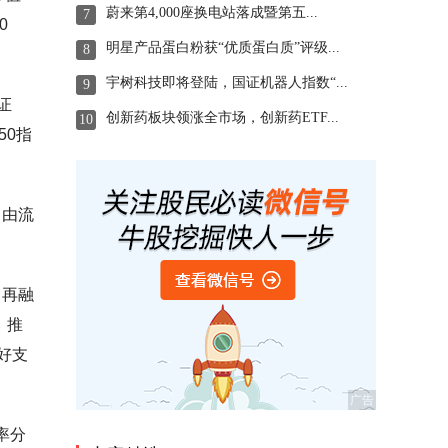
蔚来第4,000座换电站落成暨第五...
7
0
明星产品蛋白粉获“优质蛋白质”评级...
8
宇树科技即将登陆，国证机器人指数“...
9
证
创新药板块领涨全市场，创新药ETF...
10
50指
自由流
司再融
：推
好支
率分