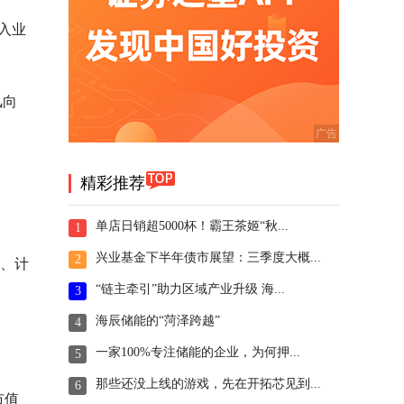
入业
风向
精彩推荐
单店日销超5000杯！霸王茶姬“秋...
1
兴业基金下半年债市展望：三季度大概...
2
备、计
“链主牵引”助力区域产业升级 海...
3
海辰储能的“菏泽跨越”
4
一家100%专注储能的企业，为何押...
5
那些还没上线的游戏，先在开拓芯见到...
6
市值