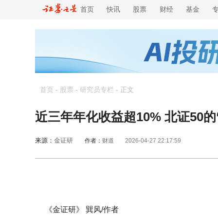
首页
快讯
股票
财经
基金
首页
-
股票
-
研究员专栏
-
正文
近三年年化收益超10% 北证50
来源：
金证研
作者：
财道
2026-04-27 22:17:59
《金证研》 巽风/作者