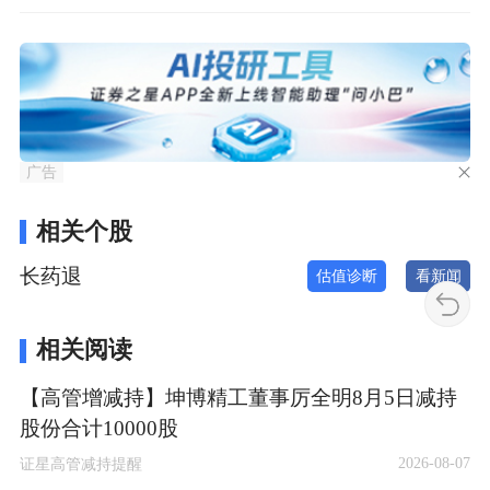
广告
相关个股
长药退
估值诊断
看新闻
相关阅读
【高管增减持】坤博精工董事厉全明8月5日减持
股份合计10000股
2026-08-07
证星高管减持提醒