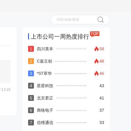
上市公司一周热度排行
1
四川美丰
58
2
C嘉立创
48
3
*ST萃华
46
4
星星科技
43
13:29
5
北京君正
41
6
商络电子
37
7
信维通信
33