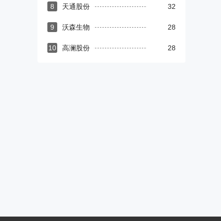
8
天通股份
32
9
沃森生物
28
10
高澜股份
28