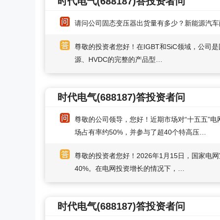
时代电气(688187)答投资者问
请问公司固态变压器出货量有多少？新能源汽车
尊敬的投资者您好！在IGBT和SiC领域，公司是
源、HVDC的完整的产品型…
时代电气(688187)答投资者问
尊敬的公司领导，您好！近期市场对“十五五”
场占有率约50%，并参与了超40个特高压…
尊敬的投资者您好！2026年1月15日，国家电
40%。在电网投资增长的情况下，…
时代电气(688187)答投资者问