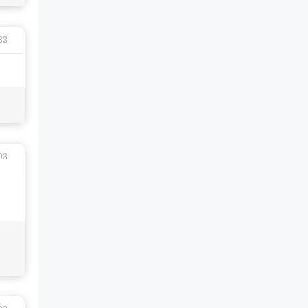
33
03