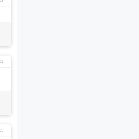
03
03
15