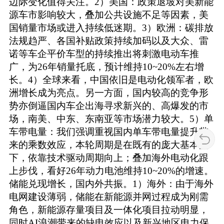
边际变化值得关注。2）美国：政策退坡对美新能
源车市影响较大，叠加公共设施不足等因素，美
国销量市场或进入持续低迷期。3）欧洲：碳排放
法规趋严、各国补贴政策持续加码以及大众、雷
诺等车企平价车型的持续推出将刺激电动车推
广，为26年销量托底，预计维持10~20%左右增
长。4）全球来看，中国依旧是电动化领军者，欧
洲增长成为亮点。另一方面，国内较高的竞争形
势亦倒逼国内车企出海寻求新兴的、高爆发的市
场，南美、中东、东南亚等市场潜力较大。5）单
车带电量：我们强调重视国内单车带电量提升带
来的乘数效应，本轮周期是在既有的庞大基本盘
下，依靠技术驱动周期向上；叠加海外电动化跟
上步伐，看好26年动力电池维持10~20%的增速。
储能兑现增长，国内外共振。1）海外：由于海外
电网建设薄弱，储能在新能源并网过程成为刚需
角色，新能源存量项目及一体化项目拉动明显，
同时AI浪潮带来的缺电效应以及新兴地区电力保