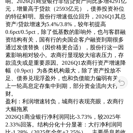
响。2026Q1商业银行非信贷资产同比多增4291亿
元，增量高于贷款（2593亿元），债券投资补位
的特征鲜明。股份行增速低位回升，2026Q1其总
资产/贷款增速为5.4%/3.8%，较年初提高
0.6pct/0.5pct，除了低基数的影响外，也与客群融
资结构有关，国有行的央国企客户融资到期很多
通过发债替换（因价格更合适），股份行这一因
素影响相对较小。农商行显现较大缩表压力，存
款流失或是重要原因。2026Q1农商行资产增速降
幅（0.9pct）为各类机构最大，除了资产投放不
足、债券兑现浮盈外，也和负债能力偏弱有关，
上一轮高息定存集中到期，部分资金流向大行理
财。
盈利：利润增速转负，城商行表现亮眼，农商行
大幅拖累
2026Q1商业银行净利润同比-3.73%，较2025年
2.33%回落。结构分化十分显著：大行净利润同
比-1.28%（2025年全年+2.25%），主要受息差收