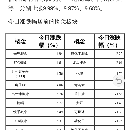
等，分别上涨9.99%、9.97%、9.68%。
今日涨跌幅居前的概念板块
今日涨跌
今日涨跌
概念
概念
幅（%）
幅（%）
光纤概念
4.94
煤化工概念
-2.25
F5G概念
4.61
煤炭概念
-2.01
共封装光学
4.56
化肥
-1.79
(CPO)
电子纸
4.06
青蒿素
-1.59
富士康概念
3.76
草甘膦
-1.58
摘帽
3.72
大豆
-1.49
快手概念
3.49
可燃冰
-1.39
PCB概念
3.37
磷化工
-1.25