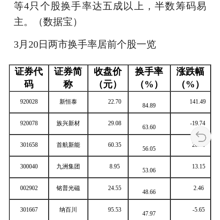
等4只个股换手率达五成以上，半数筹码易
主。（数据宝）
3月20日两市换手率居前个股一览
证券代
证券简
收盘价
换手率
涨跌幅
码
称
（元）
（%）
（%）
920028
新恒泰
22.70
141.49
84.89
920078
族兴新材
29.08
-19.74
63.60
301658
首航新能
60.35
20.00
56.05
300040
九洲集团
8.95
13.15
53.06
002902
铭普光磁
24.55
2.46
48.66
301667
纳百川
95.53
-5.65
47.97