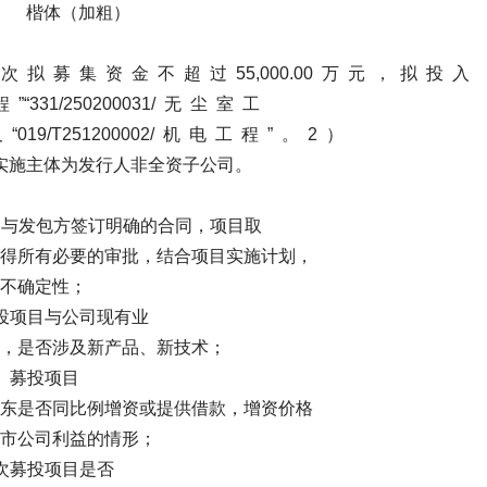
 楷体（加粗）
 拟 募 集 资 金 不 超 过 55,000.00 万 元 ， 拟 投 入
程 ”“331/250200031/ 无 尘 室 工
及 “019/T251200002/ 机 电 工 程 ” 。 2 ）
”项目的实施主体为发行人非全资子公司。
发包方签订明确的合同，项目取
得所有必要的审批，结合项目实施计划，
不确定性；
与公司现有业
，是否涉及新产品、新技术；
项目
东是否同比例增资或提供借款，增资价格
市公司利益的情形；
项目是否