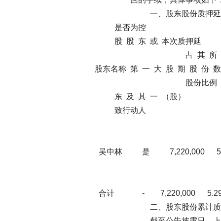
一、股东股份质押延期购
是否为控
股 股 东 或 本
占 其 所 持 占 公 司
股东名称 第 一 大 
股份比例 股本比
东 及 其 一 
致行动人
招
券
吴中林 是 7,220
月 13 日 
合计 - 7,220,0
二、股东股份累计质押
截至公告披露日，上述股东