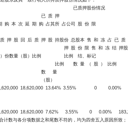
份情况 未质押股
质 押
延 期 购 占其所 占公司 股 份 限
后 质 押 股 持股份 总股本 售 和 冻 占 已 质 未
股 份 限 售 和 冻 结 押股
（股）比例 比例 结、标记
量 （ 股 ） 比例
 量
股）
,620,000 18,620,000 13.64% 3.55% 0 0.00% 102
620,000 18,620,000 7.62% 3.55% 0 0.00% 183,21
与各分项数据之和尾数不符的，均为四舍五入原因所致；