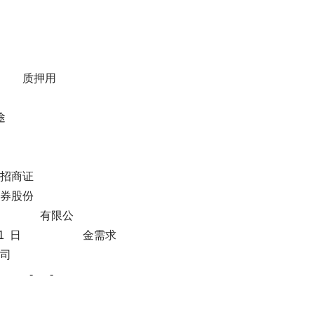
质 质押用
途
证
份
否 有限公
日 金需求
司
 - -