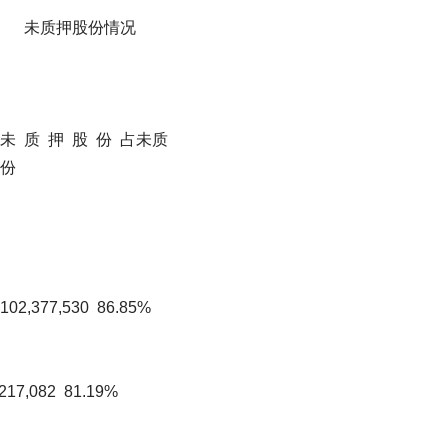
份情况
 质 押 股 份 占未质
份
,377,530 86.85%
7,082 81.19%