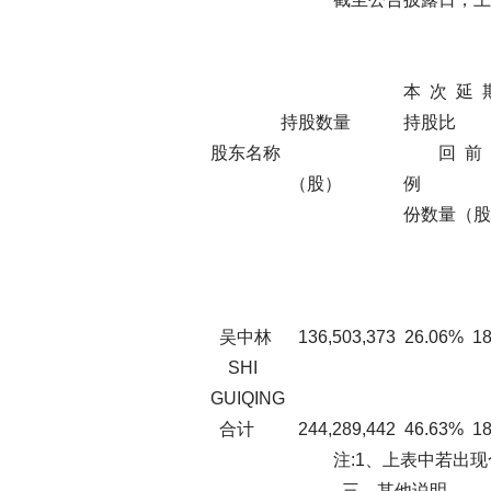
已质押股
已 
本 次 延 期 购 本 次 
持股数量 持股比
股东名称 回 前 质 押 股 回 
（股） 例 押 
份数量（股）份数量
比例 数 
数
（
吴中林 136,503,373 26.06% 18
SHI
GUIQING
合计 244,289,442 46.63% 18,
注:1、上表中若出现合计数
三、其他说明