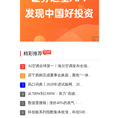
精彩推荐
AI空调全球第一！海尔空调发布全场...
1
苏宁易购完成董事会换届，聚焦“一体...
2
风口词典丨2028年进试验网、20...
3
从700W到2300W：算力"高烧...
4
数据显微镜 | 涨价40%的底气：...
5
科创板系列指数集体收涨，科创50E...
6