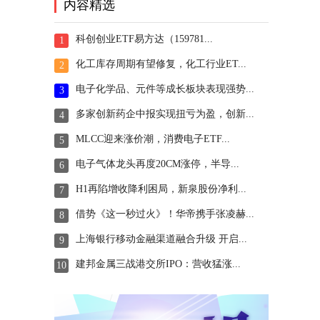
内容精选
科创创业ETF易方达（159781...
1
化工库存周期有望修复，化工行业ET...
2
电子化学品、元件等成长板块表现强势...
3
多家创新药企中报实现扭亏为盈，创新...
4
MLCC迎来涨价潮，消费电子ETF...
5
电子气体龙头再度20CM涨停，半导...
6
H1再陷增收降利困局，新泉股份净利...
7
借势《这一秒过火》！华帝携手张凌赫...
8
上海银行移动金融渠道融合升级 开启...
9
建邦金属三战港交所IPO：营收猛涨...
10