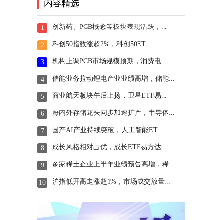
内容精选
创新药、PCB概念等板块表现活跃，...
1
科创50指数涨超2%，科创50ET...
2
机构上调PCB市场规模预期，消费电...
3
储能业务拉动锂电产业业绩高增，储能...
4
商业航天板块午后上扬，卫星ETF易...
5
海内外存储龙头同步加速扩产，半导体...
6
国产AI产业持续突破，人工智能ET...
7
成长风格相对占优，成长ETF易方达...
8
多家稀土企业上半年业绩预告高增，稀...
9
沪指低开高走涨超1%，市场成交放量...
10