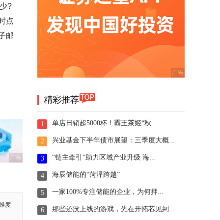
少?
时点
子邮
精彩推荐
单店日销超5000杯！霸王茶姬“秋...
1
兴业基金下半年债市展望：三季度大概...
2
“链主牵引”助力区域产业升级 海...
广告
3
海辰储能的“菏泽跨越”
4
一家100%专注储能的企业，为何押...
5
维度
那些还没上线的游戏，先在开拓芯见到...
6