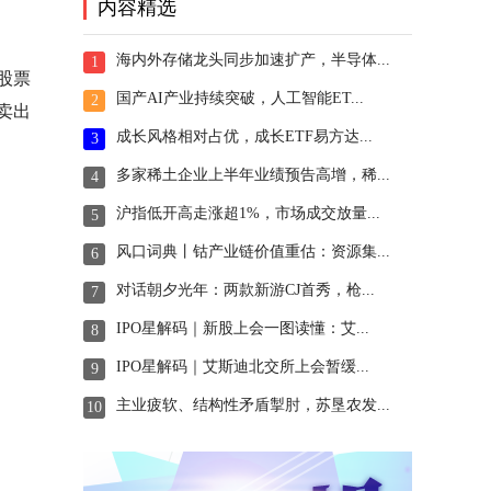
内容精选
海内外存储龙头同步加速扩产，半导体...
1
股票
国产AI产业持续突破，人工智能ET...
2
卖出
成长风格相对占优，成长ETF易方达...
3
多家稀土企业上半年业绩预告高增，稀...
4
沪指低开高走涨超1%，市场成交放量...
5
风口词典丨钴产业链价值重估：资源集...
6
对话朝夕光年：两款新游CJ首秀，枪...
7
IPO星解码｜新股上会一图读懂：艾...
8
IPO星解码｜艾斯迪北交所上会暂缓...
9
主业疲软、结构性矛盾掣肘，苏垦农发...
10