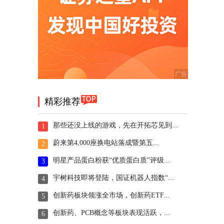
精彩推荐
那些还没上线的游戏，先在开拓芯见到...
1
蔚来第4,000座换电站落成暨第五...
2
明星产品蛋白粉获“优质蛋白质”评级...
3
宇树科技即将登陆，国证机器人指数“...
4
创新药板块领涨全市场，创新药ETF...
5
创新药、PCB概念等板块表现活跃，...
6