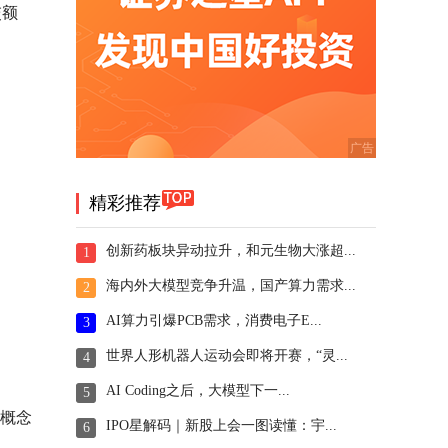
交额
精彩推荐
创新药板块异动拉升，和元生物大涨超...
1
海内外大模型竞争升温，国产算力需求...
2
AI算力引爆PCB需求，消费电子E...
3
世界人形机器人运动会即将开赛，“灵...
4
AI Coding之后，大模型下一...
5
网概念
IPO星解码｜新股上会一图读懂：宇...
6