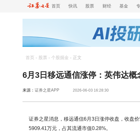
首页
快讯
股票
财经
基金
首页
-
股票
-
个股掘金
-
正文
6月3日移远通信涨停：英伟达概
来源：
证券之星APP
2026-06-03 16:28:30
证券之星消息，移远通信6月3日涨停收盘，收盘价5
5909.41万元，占其流通市值0.28%。