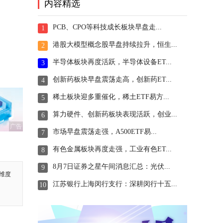
内容精选
PCB、CPO等科技成长板块早盘走...
1
港股大模型概念股早盘持续拉升，恒生...
2
半导体板块再度活跃，半导体设备ET...
3
创新药板块早盘震荡走高，创新药ET...
4
稀土板块迎多重催化，稀土ETF易方...
5
算力硬件、创新药板块表现活跃，创业...
6
广告
市场早盘震荡走强，A500ETF易...
7
有色金属板块再度走强，工业有色ET...
8
8月7日证券之星午间消息汇总：光伏...
9
维度
江苏银行上海闵行支行：深耕闵行十五...
10