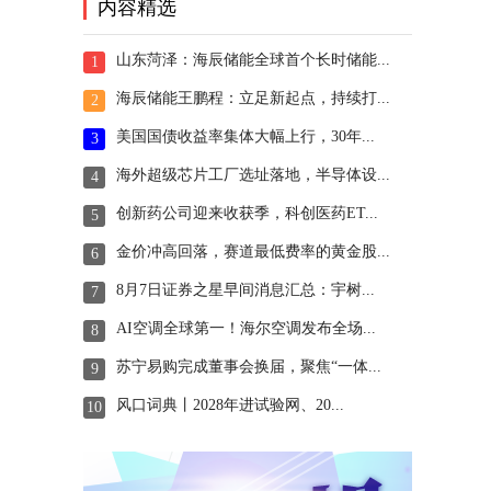
内容精选
山东菏泽：海辰储能全球首个长时储能...
1
海辰储能王鹏程：立足新起点，持续打...
2
美国国债收益率集体大幅上行，30年...
3
海外超级芯片工厂选址落地，半导体设...
4
创新药公司迎来收获季，科创医药ET...
5
金价冲高回落，赛道最低费率的黄金股...
6
8月7日证券之星早间消息汇总：宇树...
7
AI空调全球第一！海尔空调发布全场...
8
苏宁易购完成董事会换届，聚焦“一体...
9
风口词典丨2028年进试验网、20...
10