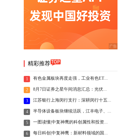
精彩推荐
有色金属板块再度走强，工业有色ET...
1
8月7日证券之星午间消息汇总：光伏...
2
江苏银行上海闵行支行：深耕闵行十五...
3
半导体设备板块继续活跃，江丰电子、...
4
一图读懂|中复神鹰的科创属性和投资...
5
每日科创|中复神鹰：新材料领域的国...
6