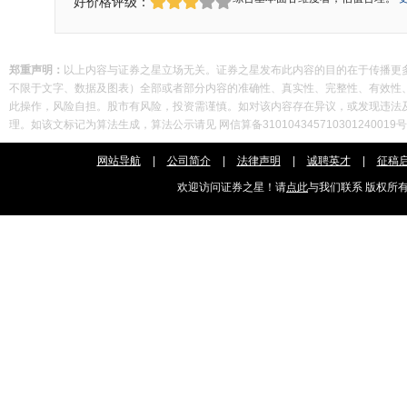
好价格评级：
郑重声明：
以上内容与证券之星立场无关。证券之星发布此内容的目的在于传播更
不限于文字、数据及图表）全部或者部分内容的准确性、真实性、完整性、有效性
此操作，风险自担。股市有风险，投资需谨慎。如对该内容存在异议，或发现违法及不良信息
理。如该文标记为算法生成，算法公示请见 网信算备310104345710301240019
网站导航
|
公司简介
|
法律声明
|
诚聘英才
|
征稿
欢迎访问证券之星！请
点此
与我们联系 版权所有： C