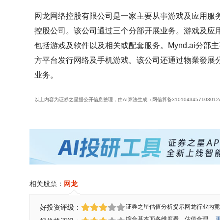
网龙网络控股有限公司是一家主要从事游戏及应用服务业
控股公司。该公司通过三个分部开展业务。游戏及应
包括游戏及软件以及相关或配套服务。Mynd.ai分
方平台发行网络及手机游戏。该公司还通过物業發展
业务。
以上内容为证券之星据公开信息整理，由AI算法生成（网信算备310104345710301
相关股票：
网龙
好投资评级：
证券之星估值分析提示网龙行业内竞
综合基本面各维度看，估值合理。
更