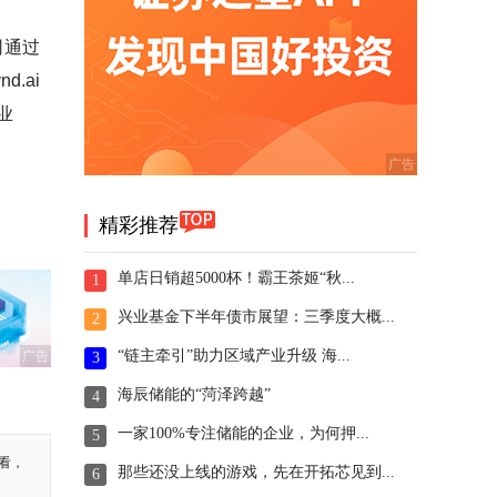
司通过
.ai
业
精彩推荐
单店日销超5000杯！霸王茶姬“秋...
1
兴业基金下半年债市展望：三季度大概...
2
“链主牵引”助力区域产业升级 海...
广告
3
海辰储能的“菏泽跨越”
4
一家100%专注储能的企业，为何押...
5
看，
那些还没上线的游戏，先在开拓芯见到...
6