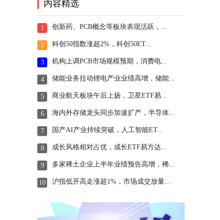
内容精选
创新药、PCB概念等板块表现活跃，...
1
科创50指数涨超2%，科创50ET...
2
机构上调PCB市场规模预期，消费电...
3
储能业务拉动锂电产业业绩高增，储能...
4
商业航天板块午后上扬，卫星ETF易...
5
海内外存储龙头同步加速扩产，半导体...
6
国产AI产业持续突破，人工智能ET...
7
成长风格相对占优，成长ETF易方达...
8
多家稀土企业上半年业绩预告高增，稀...
9
沪指低开高走涨超1%，市场成交放量...
10