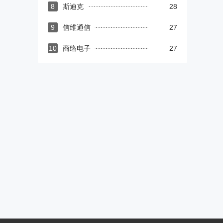
8
斯迪克
28
9
信维通信
27
10
商络电子
27