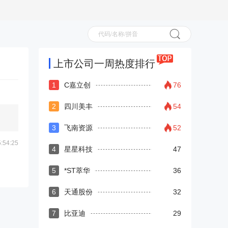
上市公司一周热度排行
1
C嘉立创
76
2
四川美丰
54
3
飞南资源
52
54:25
4
星星科技
47
5
*ST萃华
36
6
天通股份
32
7
比亚迪
29