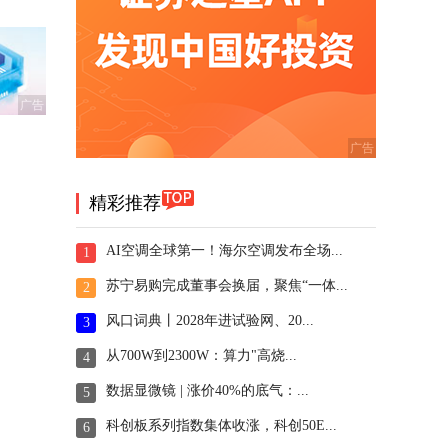
广告
精彩推荐
AI空调全球第一！海尔空调发布全场...
1
苏宁易购完成董事会换届，聚焦“一体...
2
风口词典丨2028年进试验网、20...
3
从700W到2300W：算力"高烧...
4
数据显微镜 | 涨价40%的底气：...
5
科创板系列指数集体收涨，科创50E...
6