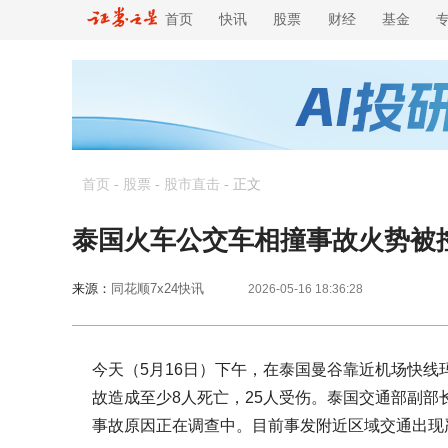
首页
快讯
股票
财经
基金
首页
-
股票
-
股市直击
-
正文
泰国火车公交车相撞事故火势被控
来源：
同花顺7x24快讯
2026-05-16 18:36:28
今天（5月16日）下午，在泰国曼谷靠近机场快
故造成至少8人死亡，25人受伤。泰国交通部副
事故原因正在调查中。目前事发附近区域交通出现