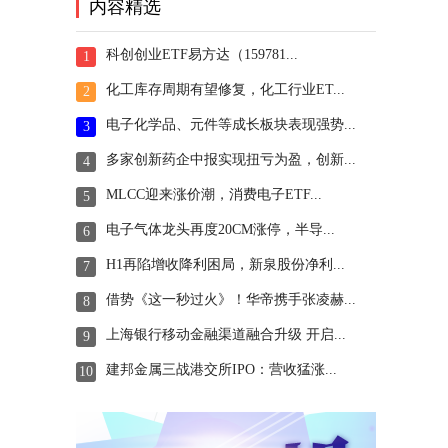
内容精选
科创创业ETF易方达（159781...
1
化工库存周期有望修复，化工行业ET...
2
电子化学品、元件等成长板块表现强势...
3
多家创新药企中报实现扭亏为盈，创新...
4
MLCC迎来涨价潮，消费电子ETF...
5
电子气体龙头再度20CM涨停，半导...
6
H1再陷增收降利困局，新泉股份净利...
7
借势《这一秒过火》！华帝携手张凌赫...
8
上海银行移动金融渠道融合升级 开启...
9
建邦金属三战港交所IPO：营收猛涨...
10