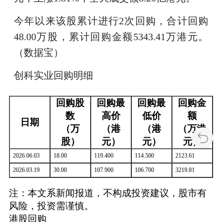
今年以来该股累计进行2次回购，合计回购
48.00万股，累计回购金额5343.41万港元。
（数据宝）
创科实业回购明细
回购股
回购最
回购最
回购金
数
高价
低价
额
日期
（万
（港
（港
（万港
股）
元）
元）
元）
2026.06.03
18.00
119.400
114.500
2123.61
2026.03.19
30.00
107.900
106.700
3219.81
注：本文系新闻报道，不构成投资建议，股市有
风险，投资需谨慎。
港股回购