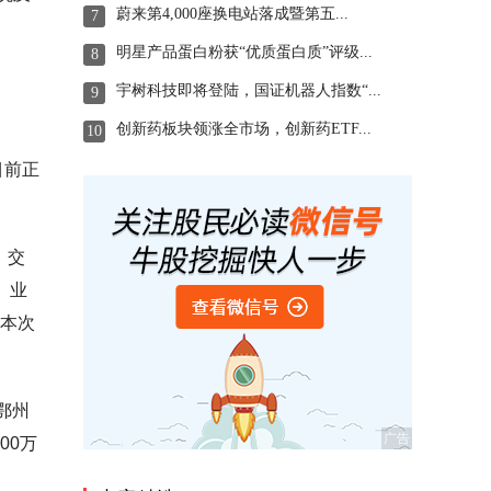
蔚来第4,000座换电站落成暨第五...
7
明星产品蛋白粉获“优质蛋白质”评级...
8
宇树科技即将登陆，国证机器人指数“...
9
创新药板块领涨全市场，创新药ETF...
10
目前正
，交
。业
。本次
鄂州
00万