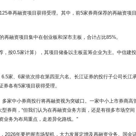
125单再融资项目获得受理。其中，前5家券商保荐的再融资项
的再融资项目集中在创业板和深市主板，合计占比85%。
保荐，按0.5家计算），其项目储备以主板蓝筹企业为主。中信建
6.5家、6家依次排在第四至六名。长江证券的投行子公司长江
证券各有5家项目获得受理。
下，多家中小券商投行将再融资视为突破口。一家中小上市券商高
大型券商，“但我们认为在再融资业务方面，还是有很多市场空间
资业务为布局重点，走差异化路线。”
出，2026年要把握市场契机，大力发展定增及再融资业务。国金