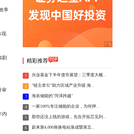
效率
体现
加剧
精彩推荐
兴业基金下半年债市展望：三季度大概...
1
“链主牵引”助力区域产业升级 海...
2
升审
海辰储能的“菏泽跨越”
3
一家100%专注储能的企业，为何押...
4
年内
那些还没上线的游戏，先在开拓芯见到...
5
蔚来第4,000座换电站落成暨第五...
6