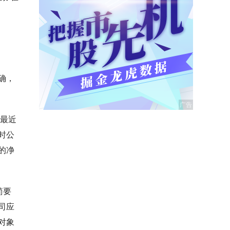
确，
用最近
时公
的净
简要
司应
对象