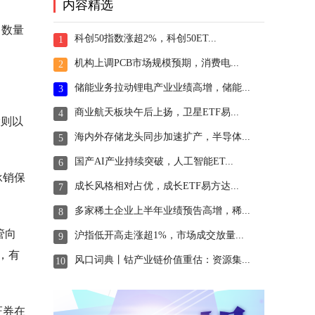
内容精选
目数量
科创50指数涨超2%，科创50ET...
1
机构上调PCB市场规模预期，消费电...
2
储能业务拉动锂电产业业绩高增，储能...
3
商业航天板块午后上扬，卫星ETF易...
4
投则以
海内外存储龙头同步加速扩产，半导体...
5
国产AI产业持续突破，人工智能ET...
6
承销保
成长风格相对占优，成长ETF易方达...
7
多家稀土企业上半年业绩预告高增，稀...
8
管向
沪指低开高走涨超1%，市场成交放量...
9
，有
风口词典丨钴产业链价值重估：资源集...
10
证券在