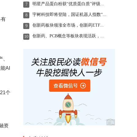
。
明星产品蛋白粉获“优质蛋白质”评级...
7
宇树科技即将登陆，国证机器人指数“...
8
各有
创新药板块领涨全市场，创新药ETF...
9
创新药、PCB概念等板块表现活跃，...
10
产、
能AI
21个
融资