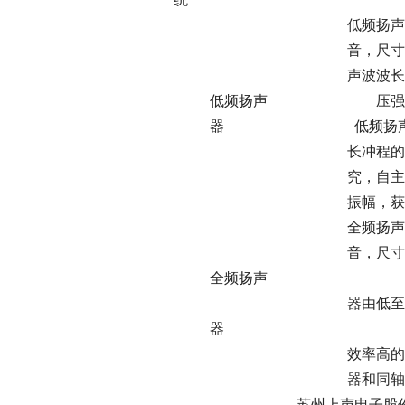
低频扬声器负责重放频段在
音，尺寸范围涵盖 100
声波波长较长，振幅较
低频扬声 压强。为了保
器 低频扬声器需采用
长冲程的要求。公司通
究，自主开发各类材质
振幅，获得深沉有
全频扬声器负责重放频段在
音，尺寸范围涵盖 100
全频扬声
器由低至高整体连贯发
器
效率高的特点。公司全
器和同轴扬声器
苏州上声电子股份有限公司