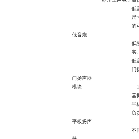
低音炮负责重放频段在 
尺寸范围涵盖 150m
的可闻性极其有限，
低音炮 压，能够给人
低频重放的力度和震
实。公司的低音炮主
低音炮
门扬声器模块将低频
门扬声器 在同一个组件
模块 10KHz 的声
器拥有更好的
平板扬声器尺寸一般在 
负责重放中高频段（30
平板扬声
不同于传统扬声器点
器