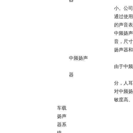
小。公司车载高频扬声
通过使用不同的振膜材
的声音表现
中频扬声器负责重放频段在
音，尺寸范围涵盖 50m
扬声器和高频扬声器重
中频扬声
由于中频范围是人耳
器
分，人耳对中频的感觉
对中频扬声器的音质要
敏度高、失真小、指
车载
扬声
器系
统