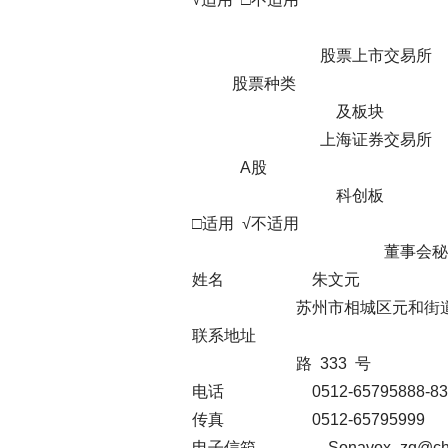
公司股票
股票上市交易所
股票种类 股票
及板块
上海证券交易所
A股 上声电子
科创板
□适用 √不适用
董事会秘书
姓名 朱文
苏州市相城区元和街道科
联系地址
路 333 号 
电话 0512-65795888-83
传真 0512-6579599
电子信箱 Sonavox_zq@chinason