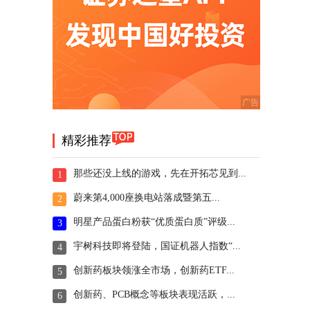
精彩推荐
那些还没上线的游戏，先在开拓芯见到...
1
蔚来第4,000座换电站落成暨第五...
2
明星产品蛋白粉获“优质蛋白质”评级...
3
宇树科技即将登陆，国证机器人指数“...
4
创新药板块领涨全市场，创新药ETF...
5
创新药、PCB概念等板块表现活跃，...
6