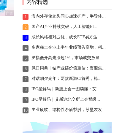
内容精选
广告
海内外存储龙头同步加速扩产，半导体...
1
国产AI产业持续突破，人工智能ET...
2
成长风格相对占优，成长ETF易方达...
3
多家稀土企业上半年业绩预告高增，稀...
4
沪指低开高走涨超1%，市场成交放量...
5
风口词典丨钴产业链价值重估：资源集...
6
对话朝夕光年：两款新游CJ首秀，枪...
7
IPO星解码｜新股上会一图读懂：艾...
8
IPO星解码｜艾斯迪北交所上会暂缓...
9
主业疲软、结构性矛盾掣肘，苏垦农发...
10