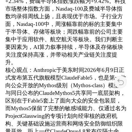
+2.34%，费城半导体指数涨跌幅为+9.42%。科技
市场整体指数方面，Nasdaq-100及费城半导体指
数均录得周线上扬，且表现优于市场。子行业方
面，Nasdaq-100中，周涨幅靠前的标的主要集中
于半导体、存储等板块；周跌幅靠前的公司主要
集中于应用软件、航空航天等板块。我们判断主
要因素为，AI算力叙事持续，半导体及存储板块
关注度保持高涨，并带动相关产业链关注度提
升。
核心观点：Anthropic于美东时间2026年6月9日正
式发布第五代旗舰模型ClaudeFable5，也是第一款
向公众开放的Mythos级别（Mythos-class）模型，
与同日公布的ClaudeMythos5共享同一底层架构，
区别在于Fable5套上了面向大众的安全包装层，
而Mythos5保留了完整的敏感域能力、仅通过名为
ProjectGlasswing的专项计划向经审核的政府机
构、关键基础设施运营商和网络安全防御组织限
量开放。距上一代ClaudeOpus4.8发布仅隔十余