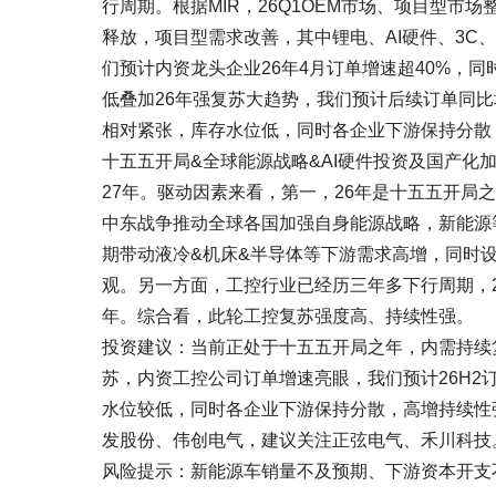
行周期。根据MIR，26Q1OEM市场、项目型市场
释放，项目型需求改善，其中锂电、AI硬件、3
们预计内资龙头企业26年4月订单增速超40%，同
低叠加26年强复苏大趋势，我们预计后续订单同比增
相对紧张，库存水位低，同时各企业下游保持分散
十五五开局&全球能源战略&AI硬件投资及国产
27年。驱动因素来看，第一，26年是十五五开局
中东战争推动全球各国加强自身能源战略，新能源
期带动液冷&机床&半导体等下游需求高增，同时
观。另一方面，工控行业已经历三年多下行周期，2
年。综合看，此轮工控复苏强度高、持续性强。
投资建议：当前正处于十五五开局之年，内需持续
苏，内资工控公司订单增速亮眼，我们预计26H2
水位较低，同时各企业下游保持分散，高增持续性
发股份、伟创电气，建议关注正弦电气、禾川科技
风险提示：新能源车销量不及预期、下游资本开支