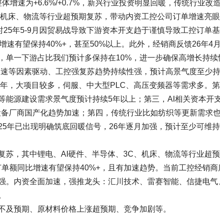
整体增速为+6.6%/+0.7%，新兴行业投资明显回暖，传统行业改
C、机床、物流等行业超预期复苏，带动内资工控公司订单增速亮
时25年5-9月因贸易战导致下游资本开支趋于谨慎导致工控订单
速有望保持40%+，甚至50%以上。此外，经销商反馈26年4
，单一下游占比我们预计多保持在10%，进一步确保高增长持续
化加速等因素驱动、工控强复苏趋势持续性强，预计高景气度至少
之年，大项目较多，伺服、中大型PLC、高压变频器等需求多。
等能源建设需求景气度预计持续5年以上；第三，AI相关资本开
设备厂商国产化趋势加速；第四，传统行业比如纺织等更新需求
5年已出现明确筑底回暖信号，26年逐月加强，预计至少可维持
复苏，其中锂电、AI硬件、半导体、3C、机床、物流等行业超
订单额同比增速有望保持40%+，且有加速趋势。当前工控经销商
强。内资全面加速，强推龙头：汇川技术、雷赛智能、信捷电气
。
不及预期、原材料价格上涨超预期、竞争加剧等。