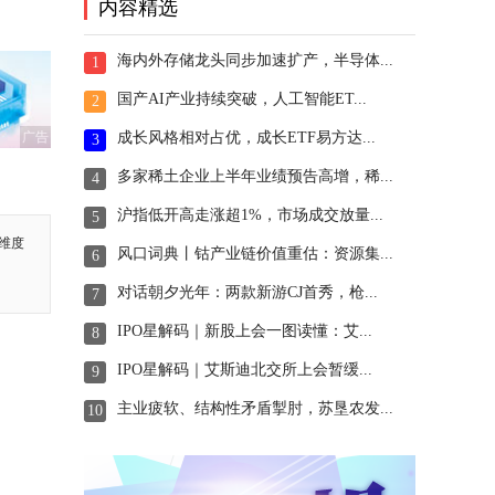
内容精选
海内外存储龙头同步加速扩产，半导体...
1
国产AI产业持续突破，人工智能ET...
2
成长风格相对占优，成长ETF易方达...
广告
3
多家稀土企业上半年业绩预告高增，稀...
4
沪指低开高走涨超1%，市场成交放量...
5
维度
风口词典丨钴产业链价值重估：资源集...
6
对话朝夕光年：两款新游CJ首秀，枪...
7
IPO星解码｜新股上会一图读懂：艾...
8
IPO星解码｜艾斯迪北交所上会暂缓...
9
主业疲软、结构性矛盾掣肘，苏垦农发...
10