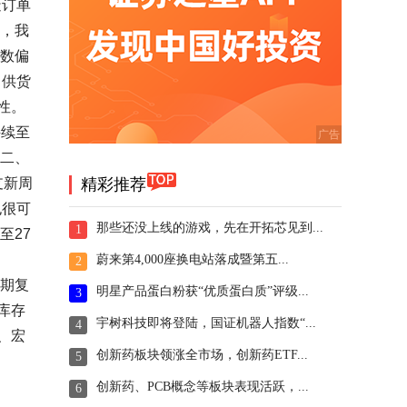
造订单
眼，我
基数偏
月供货
性。
持续至
第二、
支新周
精彩推荐
也很可
那些还没上线的游戏，先在开拓芯见到...
1
至27
蔚来第4,000座换电站落成暨第五...
2
预期复
明星产品蛋白粉获“优质蛋白质”评级...
3
库存
宇树科技即将登陆，国证机器人指数“...
4
、宏
创新药板块领涨全市场，创新药ETF...
5
创新药、PCB概念等板块表现活跃，...
6